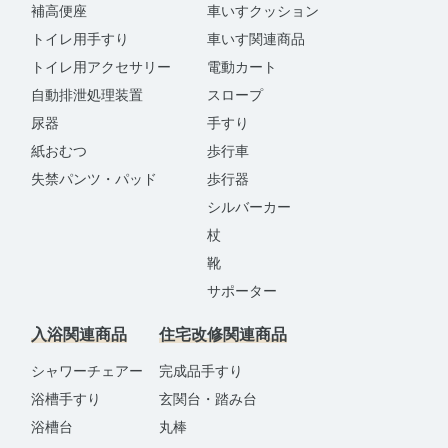
補高便座
車いすクッション
トイレ用手すり
車いす関連商品
トイレ用アクセサリー
電動カート
自動排泄処理装置
スロープ
尿器
手すり
紙おむつ
歩行車
失禁パンツ・パッド
歩行器
シルバーカー
杖
靴
サポーター
入浴関連商品
住宅改修関連商品
シャワーチェアー
完成品手すり
浴槽手すり
玄関台・踏み台
浴槽台
丸棒