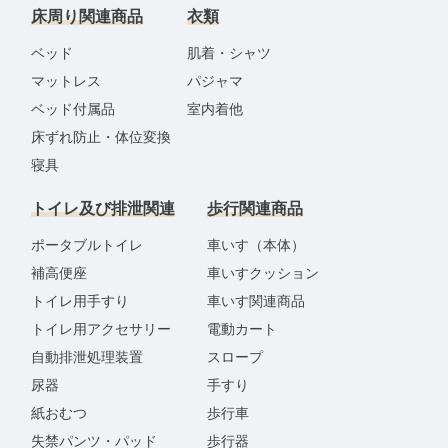
床周り関連商品
衣類
ベッド
肌着・シャツ
マットレス
パジャマ
ベッド付属品
室内着他
床ずれ防止・体位変換
寝具
トイレ及び排泄関連
歩行関連商品
ポータブルトイレ
車いす（本体）
補高便座
車いすクッション
トイレ用手すり
車いす関連商品
トイレ用アクセサリー
電動カート
自動排泄処理装置
スロープ
尿器
手すり
紙おむつ
歩行車
失禁パンツ・パッド
歩行器