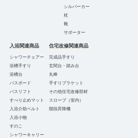
シルバーカー
杖
靴
サポーター
入浴関連商品
住宅改修関連商品
シャワーチェアー
完成品手すり
浴槽手すり
玄関台・踏み台
浴槽台
丸棒
バスボード
手すりブラケット
バスリフト
その他住宅改修部材
すべり止めマット
スロープ（室内）
入浴介助ベルト
階段昇降機
入浴小物
すのこ
シャワーキャリー