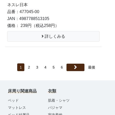
ネスレ日本
品番：477045-00
JAN：4987788513105
価格： 239円
（税込258円）
詳しくみる
1
2
3
4
5
6
最後
床周り関連商品
衣類
ベッド
肌着・シャツ
マットレス
パジャマ
ベッド付属品
室内着他