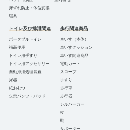
床ずれ防止・体位変換
寝具
トイレ及び排泄関連
歩行関連商品
ポータブルトイレ
車いす（本体）
補高便座
車いすクッション
トイレ用手すり
車いす関連商品
トイレ用アクセサリー
電動カート
自動排泄処理装置
スロープ
尿器
手すり
紙おむつ
歩行車
失禁パンツ・パッド
歩行器
シルバーカー
杖
靴
サポーター