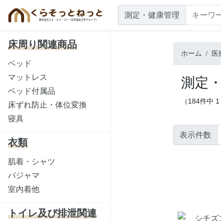
測定・健康管理
床周り関連商品
ホーム
医
ベッド
マットレス
測定
ベッド付属品
（184件中 
床ずれ防止・体位変換
寝具
表示件数
衣類
肌着・シャツ
パジャマ
室内着他
トイレ及び排泄関連