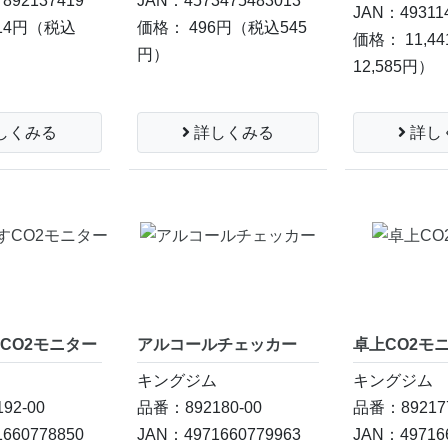
892137419
JAN：4573475483013
JAN：49311
14円
（税込
価格： 496円
（税込545
価格： 11,4
円）
12,585円）
しくみる
詳しくみる
詳し
CO2モニター
アルコールチェッカー
卓上CO2モ
ム
キングジム
キングジム
92-00
品番：892180-00
品番：892177
660778850
JAN：4971660779963
JAN：49716