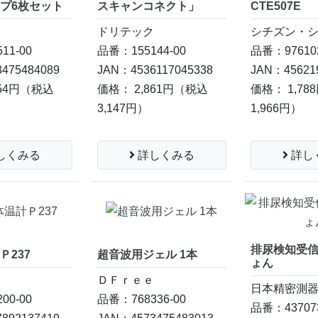
プ6枚セット
スキャンコネクト」
CTE507E
ｅ
ドリテック
シチズン・
11-00
品番：155144-00
品番：976102
475484089
JAN：4536117045338
JAN：45621
54円
（税込
価格： 2,861円
（税込
価格： 1,78
3,147円）
1,966円）
しくみる
詳しくみる
詳し
排尿検知受
Ｐ237
超音波用ジェル 1本
ょん
ＤＦｒｅｅ
日本精密測
00-00
品番：768336-00
品番：437073