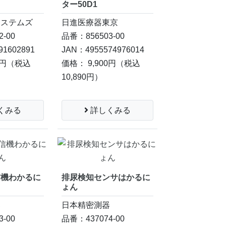
ター50D1
システムズ
日進医療器東京
-00
品番：856503-00
91602891
JAN：4955574976014
8円
（税込
価格： 9,900円
（税込
10,890円）
くみる
詳しくみる
信機わかるに
排尿検知センサはかるに
ょん
器
日本精密測器
-00
品番：437074-00