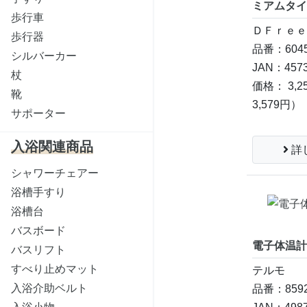
ミアムタイ
歩行車
ＤＦｒｅ
歩行器
品番：6045
シルバーカー
JAN：4573
杖
価格： 3,2
靴
3,579円）
サポーター
入浴関連商品
詳
シャワーチェアー
浴槽手すり
浴槽台
バスボード
電子体温計
バスリフト
すべり止めマット
テルモ
入浴介助ベルト
品番：8592