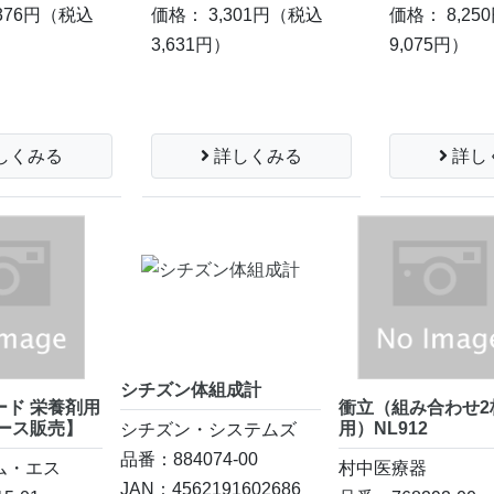
376円
（税込
価格： 3,301円
（税込
価格： 8,25
）
3,631円）
9,075円）
しくみる
詳しくみる
詳し
シチズン体組成計
ード 栄養剤用
衝立（組み合わせ2
ケース販売】
用）NL912
シチズン・システムズ
品番：884074-00
ム・エス
村中医療器
JAN：4562191602686