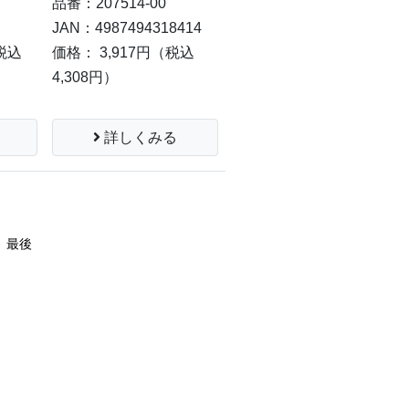
品番：207514-00
JAN：4987494318414
税込
価格： 3,917円
（税込
4,308円）
詳しくみる
最後