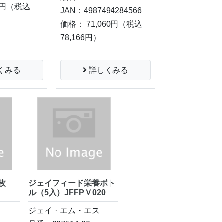
0円
（税込
JAN：4987494284566
価格： 71,060円
（税込
78,166円）
くみる
詳しくみる
枚
ジェイフィード栄養ボト
ル（5入）JFFPＶ020
ジェイ・エム・エス