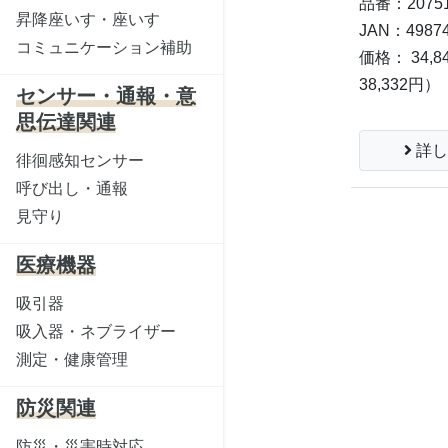
品番：20751
昇降座いす・座いす
JAN：49874
コミュニケーション補助
価格： 34,8
38,332円）
センサー・通報・意
思伝達関連
詳し
徘徊感知センサー
呼び出し・通報
見守り
医療機器
吸引器
吸入器・ネブライザー
測定・健康管理
防災関連
防災・災害時対応