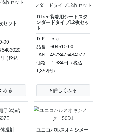
Ｄfree装着用シートスタ
ンダードタイプ12枚セッ
枚セット
ト
ＤＦｒｅｅ
-00
品番：604510-00
75483020
JAN：4573475484072
4円
（税込
価格： 1,684円
（税込
1,852円）
くみる
詳しくみる
子体温計
ユニコパルスオキシメー