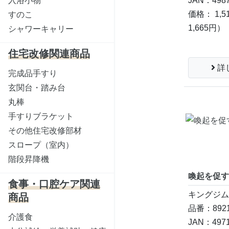
入浴小物
JAN：4987
価格： 1,5
すのこ
1,665円）
シャワーキャリー
住宅改修関連商品
詳
完成品手すり
玄関台・踏み台
丸棒
手すりブラケット
その他住宅改修部材
スロープ（室内）
階段昇降機
喚起を促す
食事・口腔ケア関連
キングジ
商品
品番：8921
介護食
JAN：4971