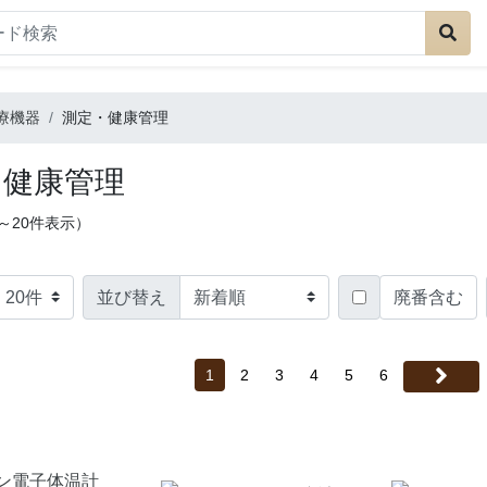
療機器
測定・健康管理
・健康管理
1～20件表示）
並び替え
廃番含む
1
2
3
4
5
6