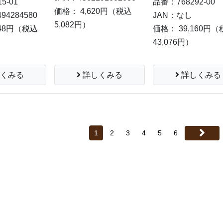
5-01
品番：768292-00
価格： 4,620円
（税込
94284580
JAN：なし
5,082円）
48円
（税込
価格： 39,160円
（
43,076円）
詳しくみる
くみる
詳しくみる
1
2
3
4
5
6