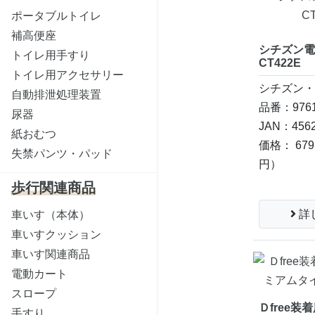
ポータブルトイレ
補高便座
シチズン
トイレ用手すり
CT422E
トイレ用アクセサリー
シチズン
自動排泄処理装置
品番：9761
尿器
JAN：4562
紙おむつ
価格： 67
失禁パンツ・パッド
円）
歩行関連商品
詳
車いす（本体）
車いすクッション
車いす関連商品
電動カート
スロープ
Ｄfree
手すり