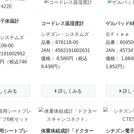
電子体温計
コードレス温湿度計
ゲルパッド6
シチズン・システムズ
ＤＦｒｅｅ
・システムズ
品番：976118-00
品番：604509
09-00
JAN：4562191602631
JAN：45734
191602952
価格： 8,580円
（税込
価格： 1,68
9円
（税込746
9,438円）
1,852円）
詳しくみる
詳し
しくみる
装着用シートプレ
体重体組成計「ドクター
シチズン電