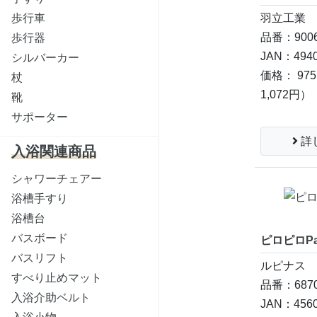
羽立工業
歩行車
品番：9006
歩行器
JAN：4940
シルバーカー
価格： 97
杖
1,072円）
靴
サポーター
詳
入浴関連商品
シャワーチェアー
浴槽手すり
浴槽台
バスボード
ピロピロPa
バスリフト
ルピナス
すべり止めマット
品番：6870
入浴介助ベルト
JAN：4560