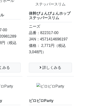
体幹ぴょんぴょんホップ
ール
ステッパースリム
ン
ニーズ
-00
品番：822317-00
20981289
JAN：4571414696197
68円
（税込
価格： 2,771円
（税込
3,048円）
くみる
詳しくみる
y
ピロピロParty