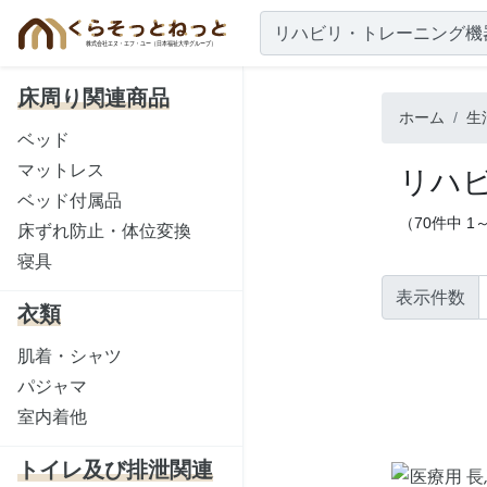
リハビリ・トレーニング機
床周り関連商品
ホーム
生
ベッド
マットレス
リハ
ベッド付属品
（70件中 1
床ずれ防止・体位変換
寝具
表示件数
衣類
肌着・シャツ
パジャマ
室内着他
トイレ及び排泄関連