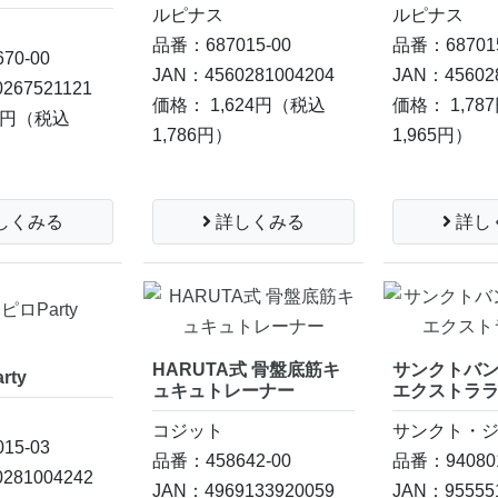
ルピナス
ルピナス
品番：687015-00
品番：687015
70-00
JAN：4560281004204
JAN：45602
267521121
価格： 1,624円
（税込
価格： 1,78
5円
（税込
1,786円）
1,965円）
詳しくみる
詳し
しくみる
HARUTA式 骨盤底筋キ
サンクトバン
rty
ュキュトレーナー
エクストラ
コジット
サンクト・
15-03
品番：458642-00
品番：940801
281004242
JAN：4969133920059
JAN：95555