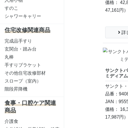
入浴小物
価格： 42,
すのこ
47,161円
シャワーキャリー
住宅改修関連商品
詳
完成品手すり
玄関台・踏み台
丸棒
手すりブラケット
サンクトバ
その他住宅改修部材
ミディア
スロープ（室内）
サンクト
階段昇降機
品番：9408
JAN：9555
食事・口腔ケア関連
価格： 16,
商品
17,987円
介護食