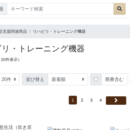
器
活支援関連商品
リハビリ・トレーニング機器
ビリ・トレーニング機器
～20件表示）
並び替え
廃番含む
1
2
3
4