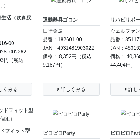
息生活（吹き戻
運動器具ゴロン
リハビリポ
日晴金属
ウェルファ
品番：182601-00
品番：851177
16-00
JAN：4931481903022
JAN：45316
281002262
価格： 8,352円
（税込
価格： 40,3
93円
（税込
9,187円）
44,404円）
詳しくみる
詳し
しくみる
ッドフィット型
ピロピロParty
ピロピロPart