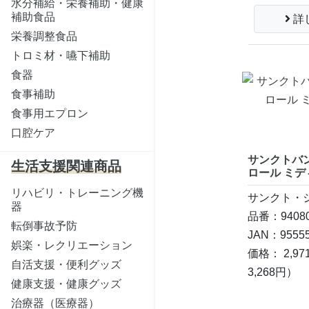
水分補給・栄養補助・健康
補助食品
詳
栄養調整食品
トロミ材・嚥下補助
食器
食事補助
食事用エプロン
口腔ケア
サンクトバン
生活支援関連商品
ロール ミデ
リハビリ・トレーニング機
サンクト・
器
品番：94080
転倒事故予防
JAN：95555
娯楽・レクリエーション
価格： 2,97
自活支援・便利グッズ
3,268円）
健康支援・健康グッズ
治療器（医療器）