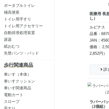
ポータブルトイレ
補高便座
医療用 長
し）
トイレ用手すり
トイレ用アクセサリー
ルピナス
自動排泄処理装置
品番：6870
尿器
JAN：4560
紙おむつ
価格： 2,5
失禁パンツ・パッド
2,852円）
歩行関連商品
詳
車いす（本体）
車いすクッション
車いす関連商品
電動カート
スロープ
ラバーパ
（2個組）
手すり