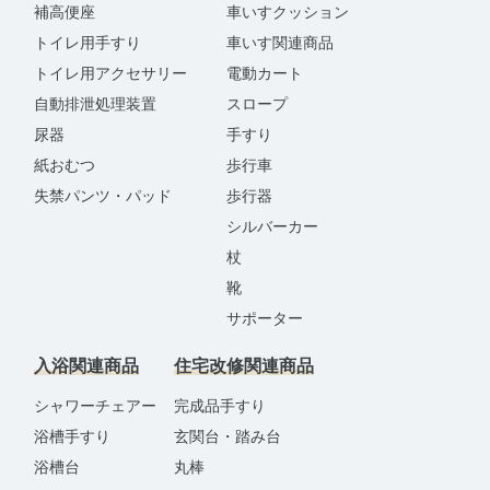
補高便座
車いすクッション
トイレ用手すり
車いす関連商品
トイレ用アクセサリー
電動カート
自動排泄処理装置
スロープ
尿器
手すり
紙おむつ
歩行車
失禁パンツ・パッド
歩行器
シルバーカー
杖
靴
サポーター
入浴関連商品
住宅改修関連商品
シャワーチェアー
完成品手すり
浴槽手すり
玄関台・踏み台
浴槽台
丸棒