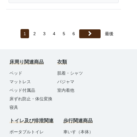
1
2
3
4
5
6
最後
床周り関連商品
衣類
ベッド
肌着・シャツ
マットレス
パジャマ
ベッド付属品
室内着他
床ずれ防止・体位変換
寝具
トイレ及び排泄関連
歩行関連商品
ポータブルトイレ
車いす（本体）