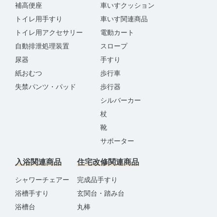
補高便座
車いすクッション
トイレ用手すり
車いす関連商品
トイレ用アクセサリー
電動カート
自動排泄処理装置
スロープ
尿器
手すり
紙おむつ
歩行車
失禁パンツ・パッド
歩行器
シルバーカー
杖
靴
サポーター
入浴関連商品
住宅改修関連商品
シャワーチェアー
完成品手すり
浴槽手すり
玄関台・踏み台
浴槽台
丸棒