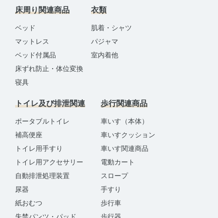
床周り関連商品
衣類
ベッド
肌着・シャツ
マットレス
パジャマ
ベッド付属品
室内着他
床ずれ防止・体位変換
寝具
トイレ及び排泄関連
歩行関連商品
ポータブルトイレ
車いす（本体）
補高便座
車いすクッション
トイレ用手すり
車いす関連商品
トイレ用アクセサリー
電動カート
自動排泄処理装置
スロープ
尿器
手すり
紙おむつ
歩行車
失禁パンツ・パッド
歩行器