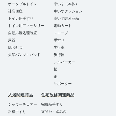
ポータブルトイレ
車いす（本体）
補高便座
車いすクッション
トイレ用手すり
車いす関連商品
トイレ用アクセサリー
電動カート
自動排泄処理装置
スロープ
尿器
手すり
紙おむつ
歩行車
失禁パンツ・パッド
歩行器
シルバーカー
杖
靴
サポーター
入浴関連商品
住宅改修関連商品
シャワーチェアー
完成品手すり
浴槽手すり
玄関台・踏み台