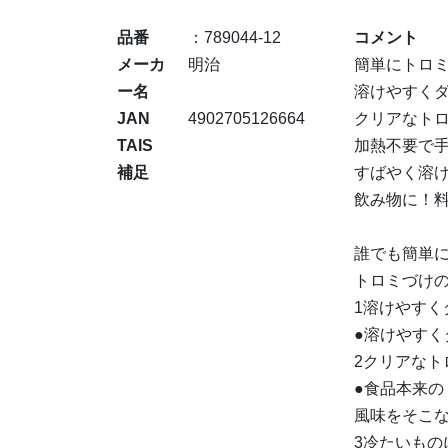
品番
：789044-12
コメント
メーカ
明治
簡単にトロ
ー名
溶けやすく
JAN
4902705126664
クリアなト
TAIS
加熱不要で
補足
すばやく溶
飲み物に！
誰でも簡単
トロミづけ
1溶けやすく
●溶けやす
2クリアなト
●食品本来
風味をそこ
3冷たいもの