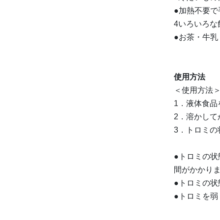
●加熱不要で
4いろいろな
●お茶・牛
使用方法
＜使用方法
1．液体食
2．溶かして
3．トロミ
●トロミの
間がかかり
●トロミの
●トロミを