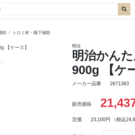
補助
トロミ材・嚥下補助
明治
明治かんた
す。
900g 【
メーカー品番
2671383
21,43
販売価格
定価
23,100円 （税込24,