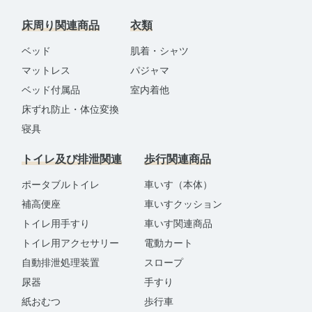
床周り関連商品
衣類
ベッド
肌着・シャツ
マットレス
パジャマ
ベッド付属品
室内着他
床ずれ防止・体位変換
寝具
トイレ及び排泄関連
歩行関連商品
ポータブルトイレ
車いす（本体）
補高便座
車いすクッション
トイレ用手すり
車いす関連商品
トイレ用アクセサリー
電動カート
自動排泄処理装置
スロープ
尿器
手すり
紙おむつ
歩行車