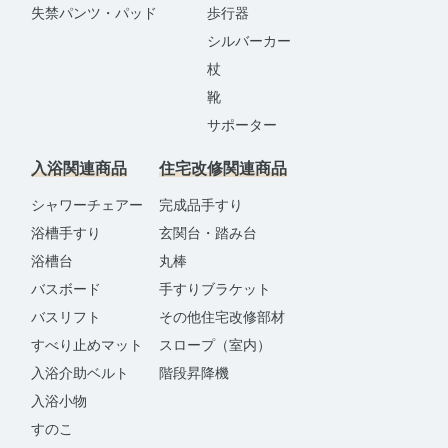
失禁パンツ・パッド
歩行器
シルバーカー
杖
靴
サポーター
入浴関連商品
住宅改修関連商品
シャワーチェアー
完成品手すり
浴槽手すり
玄関台・踏み台
浴槽台
丸棒
バスボード
手すりブラケット
バスリフト
その他住宅改修部材
すべり止めマット
スロープ（室内）
入浴介助ベルト
階段昇降機
入浴小物
すのこ