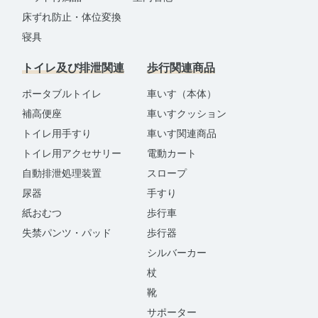
床ずれ防止・体位変換
寝具
トイレ及び排泄関連
歩行関連商品
ポータブルトイレ
車いす（本体）
補高便座
車いすクッション
トイレ用手すり
車いす関連商品
トイレ用アクセサリー
電動カート
自動排泄処理装置
スロープ
尿器
手すり
紙おむつ
歩行車
失禁パンツ・パッド
歩行器
シルバーカー
杖
靴
サポーター