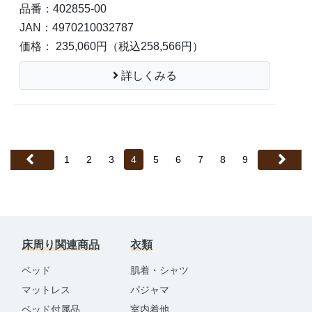
品番：402855-00
JAN：4970210032787
価格： 235,060円
（税込258,566円）
詳しくみる
1
2
3
4
5
6
7
8
9
床周り関連商品
衣類
ベッド
肌着・シャツ
マットレス
パジャマ
ベッド付属品
室内着他