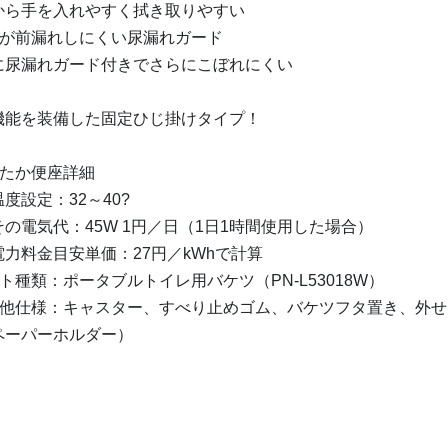
から手を入れやすく拭き取りやすい
性が前漏れしにくい尿漏れガード
に尿漏れガード付きでさらにこぼれにくい
機能を装備した固定ひじ掛けタイプ！
たたか便座詳細
度設定：32～40?
その電気代：45W 1円／日（1日1時間使用した場合）
電力料金目安単価：27円／kWhで計算
ト種類：ポータブルトイレ用バケツ（PN-L53018W）
の他仕様：キャスター、すべり止めゴム、バケツフタ置き、外
ペーパーホルダー）