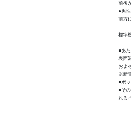
前後
●男
前方
標準
■あ
表面温
およ
※新
■ポッ
■そ
れる