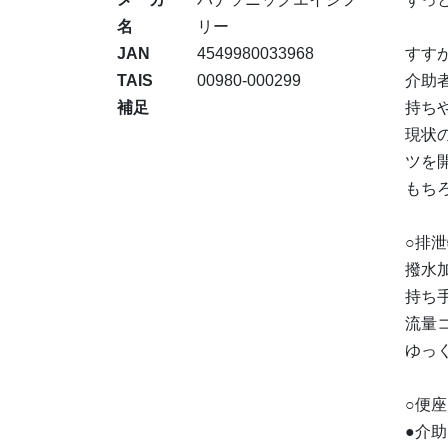
名
リー
JAN
4549980033968
すす
TAIS
00980-000299
介助
補足
持ちや
現状
ツを
もち
○排
撥水
持ち
流量
ゆっ
○便
●介