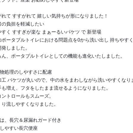
がれて すすがれて 嬉しい気持ちが形になりました！
者の負担を軽減したい
すく すすぎが楽な まぁーるいバケツ で 新登場
のポータブルトイレにおける問題点を0から洗い出し 持ちやす
開発しました。
ろん、ポータブルトイレとしての機能も進化いたしました。
泄物処理のしやすさに配慮
加工 バケツが丸いので、中の水をまわしながら洗いやすくなり
手も増え、フタをしたまま流せるようになりました。
コントロールもスムーズ。
くり流しやすくなりました。
座は、長穴＆尿漏れガード付き
助しやすい長穴便座