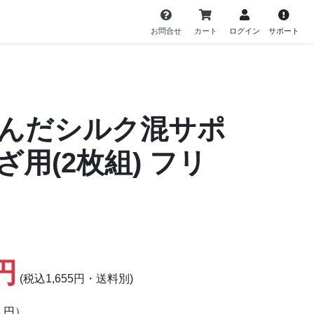
お問合せ
カート
ログイン
サポート
んだシルク混サポ
用(2枚組)
フリ
5円
(税込1,655円・送料別)
8 円）