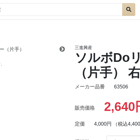
三進興産
ソルボDo
す。
（片手）
右
メーカー品番
63506
2,64
販売価格
定価
4,000円 （税込4,40