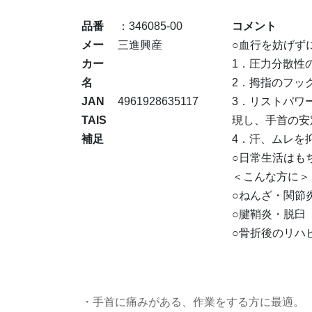
品番
：346085-00
コメント
メー
三進興産
○血行を妨げず
カー
1．圧力分散性
名
2．拇指のフッ
JAN
4961928635117
3．リストパワ
TAIS
現し、手首の安
補足
4．汗、ムレを
○日常生活はも
＜こんな方に＞
○ねんざ・関節
○腱鞘炎・脱臼
○骨折後のリハ
・手首に痛みがある、作業をする方に最適。