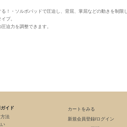
する！・ソルボパッドで圧迫し、背屈、掌屈などの動きを制限
タイプ。
の圧迫力を調整できます。
用ガイド
カートをみる
文方法
新規会員登録
/
ログイン
払い