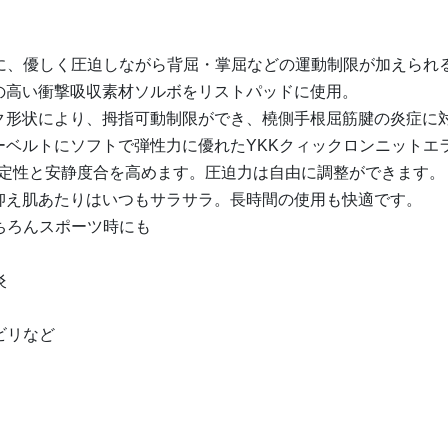
に、優しく圧迫しながら背屈・掌屈などの運動制限が加えられ
の高い衝撃吸収素材ソルボをリストパッドに使用。
ク形状により、拇指可動制限ができ、橈側手根屈筋腱の炎症に
ーベルトにソフトで弾性力に優れたYKKクィックロンニットエ
定性と安静度合を高めます。圧迫力は自由に調整ができます。
抑え肌あたりはいつもサラサラ。長時間の使用も快適です。
ちろんスポーツ時にも
炎
ビリなど