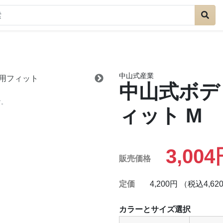
中山式産業
中山式ボデ
す。
ィット
M
3,00
販売価格
定価
4,200円 （税込4,62
カラーとサイズ選択