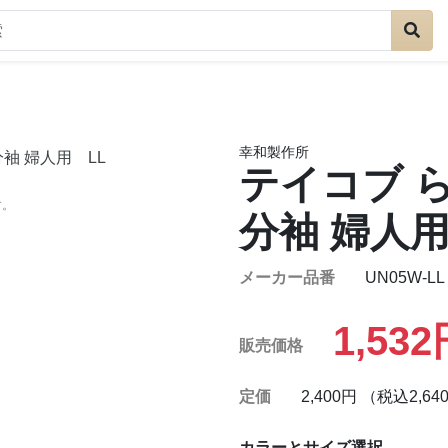
幸和製作所
テイコブ 
す。
分袖 婦人用
メーカー品番
UN05W-LL
1,53
販売価格
定価
2,400円 （税込2,64
カラーとサイズ選択