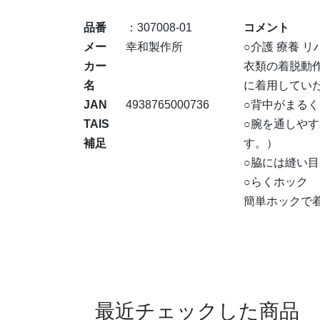
品番
：307008-01
コメント
メー
幸和製作所
○介護 療養 リ
カー
衣類の着脱動
名
に着用してい
JAN
4938765000736
○背中がまる
TAIS
○腕を通しや
補足
す。）
○脇には縫い
○らくホック
簡単ホックで
最近チェックした商品