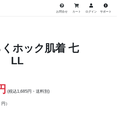
お問合せ
カート
ログイン
サポート
らくホック肌着 七
 LL
2円
(税込1,685円・送料別)
0 円）