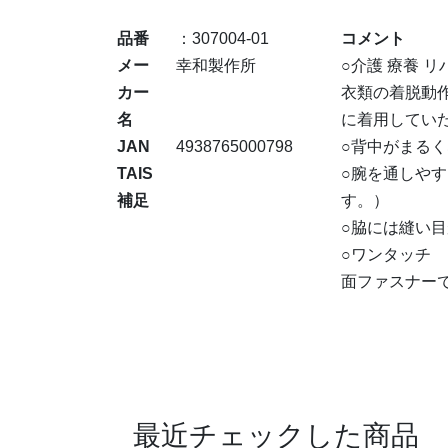
品番
：307004-01
コメント
メー
幸和製作所
○介護 療養 リ
カー
衣類の着脱動
名
に着用してい
JAN
4938765000798
○背中がまる
TAIS
○腕を通しや
補足
す。）
○脇には縫い
○ワンタッチ
面ファスナー
最近チェックした商品