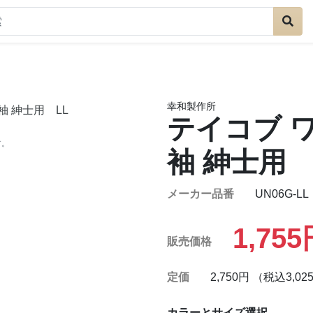
幸和製作所
テイコブ 
す。
袖 紳士用 
メーカー品番
UN06G-LL
1,75
販売価格
定価
2,750円 （税込3,02
カラーとサイズ選択