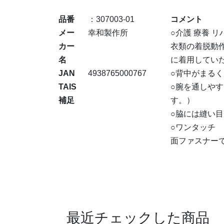
品番
：307003-01
コメント
メー
幸和製作所
○介護 療養 リ
カー
衣類の着脱動
名
に着用してい
JAN
4938765000767
○背中がまる
TAIS
○腕を通しや
補足
す。）
○脇には縫い
○ワンタッチ
面ファスナー
最近チェックした商品