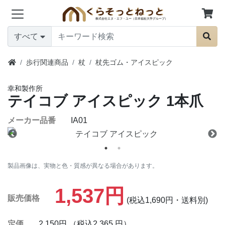
すべて
歩行関連商品
杖
杖先ゴム・アイスピック
幸和製作所
テイコブ アイスピック
1本爪
メーカー品番
IA01
製品画像は、実物と色・質感が異なる場合があります。
1,537円
販売価格
(税込1,690円・送料別)
定価
2,150円 （税込2,365 円）