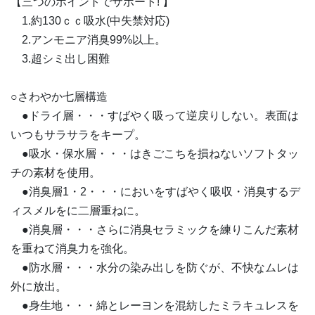
【三つのポイントでサポート! 】
1.約130ｃｃ吸水(中失禁対応)
2.アンモニア消臭99%以上。
3.超シミ出し困難
○さわやか七層構造
●ドライ層・・・すばやく吸って逆戻りしない。表面は
いつもサラサラをキープ。
●吸水・保水層・・・はきごこちを損ねないソフトタッ
チの素材を使用。
●消臭層1・2・・・においをすばやく吸収・消臭するデ
ィスメルをに二層重ねに。
●消臭層・・・さらに消臭セラミックを練りこんだ素材
を重ねて消臭力を強化。
●防水層・・・水分の染み出しを防ぐが、不快なムレは
外に放出。
●身生地・・・綿とレーヨンを混紡したミラキュレスを