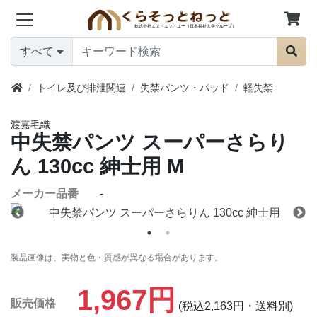
すべて
トイレ及び排泄関連
失禁パンツ・パッド
軽失禁
渡嘉毛織
中失禁パンツ スーパーさらり
ん 130cc 紳士用
M
メーカー品番
-
製品画像は、実物と色・質感が異なる場合があります。
1,967円
販売価格
(税込2,163円・送料別)