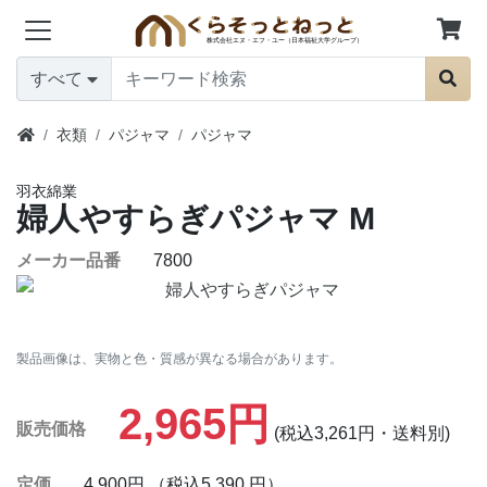
すべて
衣類
パジャマ
パジャマ
羽衣綿業
婦人やすらぎパジャマ
M
メーカー品番
7800
製品画像は、実物と色・質感が異なる場合があります。
2,965円
販売価格
(税込3,261円・送料別)
定価
4,900円 （税込5,390 円）