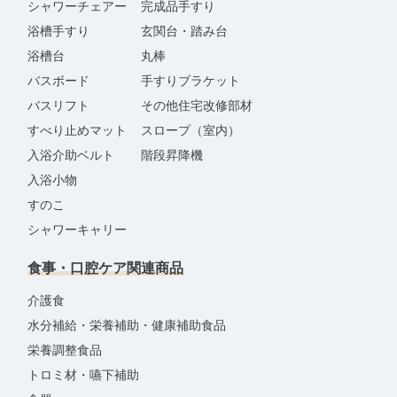
シャワーチェアー
完成品手すり
浴槽手すり
玄関台・踏み台
浴槽台
丸棒
バスボード
手すりブラケット
バスリフト
その他住宅改修部材
すべり止めマット
スロープ（室内）
入浴介助ベルト
階段昇降機
入浴小物
すのこ
シャワーキャリー
食事・口腔ケア関連商品
介護食
水分補給・栄養補助・健康補助食品
栄養調整食品
トロミ材・嚥下補助