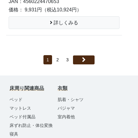
JAN：4560224470653
価格： 9,931円
（税込10,924円）
詳しくみる
1
2
3
床周り関連商品
衣類
ベッド
肌着・シャツ
マットレス
パジャマ
ベッド付属品
室内着他
床ずれ防止・体位変換
寝具