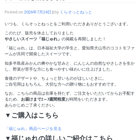
Posted on
2026年7月24日
|
by
くらそっとねっと
いつも、くらそっとねっとをご利用いただきありがとうございます。
このたび、販売を休止しておりました
やさしいスイーツ「福じゅれ」
の掲載を再開しました！
「福じゅれ」は、日本福祉大学の学生と、愛知県犬山市のココトモファ
ームが共同で開発したスイーツです。
知多半島産みかんの爽やかな甘みと、にんじんの自然なやさしさを生か
し、野菜が苦手な方にも食べやすい味わいに仕上げました。
食後のデザートや、ちょっと甘いものがほしいときに。
ご自宅用はもちろん、大切な方への贈り物にもおすすめです。
なお、こちらの商品は在庫を持たず、ご注文をいただいてからお手配す
お届けまで2～3週間程度
るため、
お時間をいただきます。
あらかじめご了承ください。
▼ご購入はこちら
「福じゅれ」商品ページを見る
▼福じゅれの詳しいご紹介はこちら