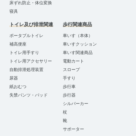
床ずれ防止・体位変換
寝具
トイレ及び排泄関連
歩行関連商品
ポータブルトイレ
車いす（本体）
補高便座
車いすクッション
トイレ用手すり
車いす関連商品
トイレ用アクセサリー
電動カート
自動排泄処理装置
スロープ
尿器
手すり
紙おむつ
歩行車
失禁パンツ・パッド
歩行器
シルバーカー
杖
靴
サポーター