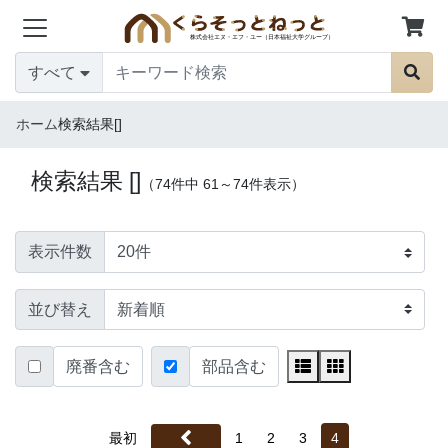
すべて
ホーム
検索結果[]
検索結果 []
（74件中 61～74件表示）
表示件数
並び替え
廃番含む
部品含む
最初
1
2
3
4