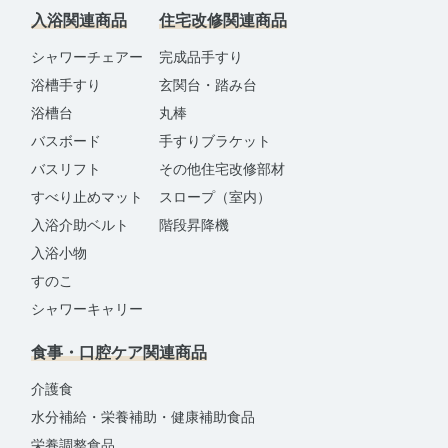
入浴関連商品
住宅改修関連商品
シャワーチェアー
完成品手すり
浴槽手すり
玄関台・踏み台
浴槽台
丸棒
バスボード
手すりブラケット
バスリフト
その他住宅改修部材
すべり止めマット
スロープ（室内）
入浴介助ベルト
階段昇降機
入浴小物
すのこ
シャワーキャリー
食事・口腔ケア関連商品
介護食
水分補給・栄養補助・健康補助食品
栄養調整食品