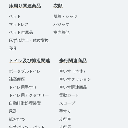
床周り関連商品
衣類
ベッド
肌着・シャツ
マットレス
パジャマ
ベッド付属品
室内着他
床ずれ防止・体位変換
寝具
トイレ及び排泄関連
歩行関連商品
ポータブルトイレ
車いす（本体）
補高便座
車いすクッション
トイレ用手すり
車いす関連商品
トイレ用アクセサリー
電動カート
自動排泄処理装置
スロープ
尿器
手すり
紙おむつ
歩行車
失禁パンツ・パッド
歩行器